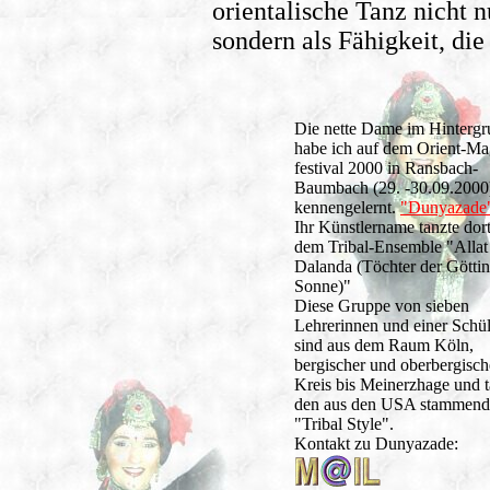
orientalische Tanz nicht 
sondern als Fähigkeit, di
Die nette Dame im Hinterg
habe ich auf dem Orient-Ma
festival 2000 in Ransbach-
Baumbach (29. -30.09.2000
kennengelernt.
"Dunyazade
Ihr Künstlername tanzte dort
dem Tribal-Ensemble "Allat
Dalanda (Töchter der Göttin
Sonne)"
Diese Gruppe von sieben
Lehrerinnen und einer Schül
sind aus dem Raum Köln,
bergischer und oberbergisch
Kreis bis Meinerzhage und 
den aus den USA stammen
"Tribal Style".
Kontakt zu Dunyazade: