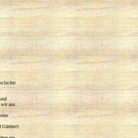
schichte
 und
 wir aus
 eine
d Gärtner)
über ein