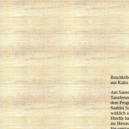
Bruchköbe
aus Kairo
Am Samst
Tanzfreun
dem Prog
Saahira S
wirklich 
Hierfür h
ins Hessi
Sie verst