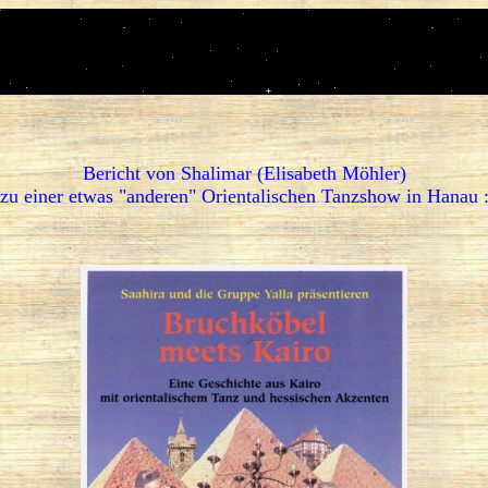
Bericht von Shalimar (Elisabeth Möhler)
zu einer etwas "anderen" Orientalischen Tanzshow in Hanau 