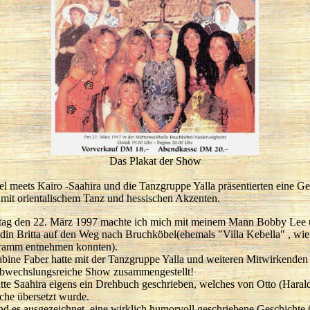
Das Plakat der Show
l meets Kairo -Saahira und die Tanzgruppe Yalla präsentierten eine Ge
 mit orientalischem Tanz und hessischen Akzenten.
ag den 22. März 1997 machte ich mich mit meinem Mann Bobby Lee
din Britta auf den Weg nach Bruchköbel(ehemals "Villa Kebella" , wie
ramm entnehmen konnten).
abine Faber hatte mit der Tanzgruppe Yalla und weiteren Mitwirkenden
abwechslungsreiche Show zusammengestellt!
atte Saahira eigens ein Drehbuch geschrieben, welches von Otto (Haral
sche übersetzt wurde.
and es ausgezeichnet, eine wirklich humorvoll geschriebene Geschichte 