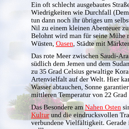
Ein oft schlecht ausgebautes Straß
Wiedrigkeiten wie Durchfall (De
tun dann noch ihr übriges um selbs
Nil zu einem kleinen Abenteuer z
Belohnt wird man für seine Mühe m
Wüsten,
Oasen
, Städte mit Märkt
Das rote Meer zwischen Saudi-Arab
südlich dem Jemen und dem Sudan 
zu 35 Grad Celsius gewaltige Koral
Artenvielfalt auf der Welt. Hier k
Wasser abtauchen, Sonne garantier
mittleren Temperatur von 22 Grad 
Das Besondere am
Nahen Osten
si
Kultur
und die eindrucksvollen Trad
verbundene Vielfältigkeit. Gerade