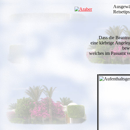
Ausgewä
Reisetip
Dass die Beantr
eine klebrige Angeleg
bewe
welches im Passamt v