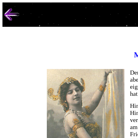
M
Der
ab
eig
hat
Hi
Hi
ver
am 
Fri