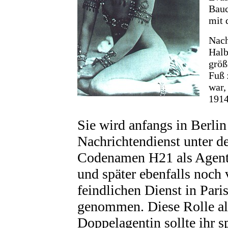
Bauc
mit 
Nach
Halb
größ
Fuß 
war,
1914
Sie wird anfangs in Berli
Nachrichtendienst unter 
Codenamen H21 als Agen
und später ebenfalls noch
feindlichen Dienst in Pari
genommen. Diese Rolle al
Doppelagentin sollte ihr s