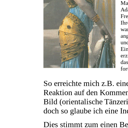
Mar
Ada
Fr
Ihr
war
an
und
Ei
erz
das
for
So erreichte mich z.B. ein
Reaktion auf den Kommen
Bild (orientalische Tänze
doch so glaube ich eine I
Dies stimmt zum einen Bei