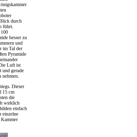
 Königskammer
hten
oboter
Blick durch
 führt.
e 100
mide besser zu
Kammern und
r im Tal der
oßen Pyramide
neinander
e Luft ist
st und gerade
ch nehmen.
iegs. Dieser
l 15 cm
sten die
ch wirklich
bilden einfach
r einzelne
ie Kammer