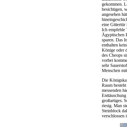
gekommen. Le
besichtigen, 
angesehen hät
hineingeschic
eine Gittertür
Ich empfehle 
Ägyptischen P
sparen. Das 
enthalten kei
Könige oder d
des Cheops si
vorbei kommen
sehr Sauerstof
Menschen mit 
Die Königskam
Raum besteht
messenden hie
Enttäuschung h
großartiges. 
riesig. Man si
Steinblock da
verschlossen 