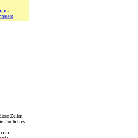
lum
-
nteuers
diese Zeilen
e ländlich es
m ein