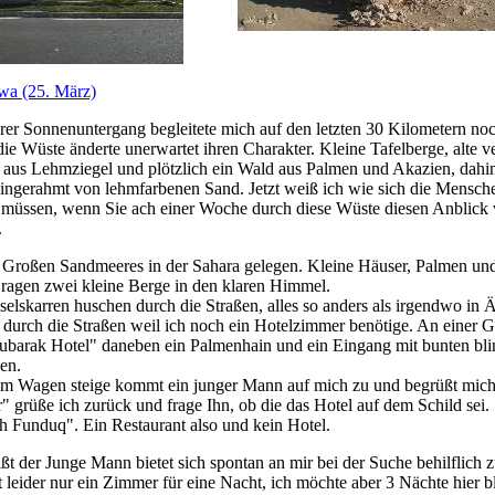
wa (25. März)
er Sonnenuntergang begleitete mich auf den letzten 30 Kilometern no
ie Wüste änderte unerwartet ihren Charakter. Kleine Tafelberge, alte ve
aus Lehmziegel und plötzlich ein Wald aus Palmen und Akazien, dahin
 eingerahmt von lehmfarbenen Sand. Jetzt weiß ich wie sich die Mensche
 müssen, wenn Sie ach einer Woche durch diese Wüste diesen Anblick 
.
Großen Sandmeeres in der Sahara gelegen. Kleine Häuser, Palmen und
 ragen zwei kleine Berge in den klaren Himmel.
selskarren huschen durch die Straßen, alles so anders als irgendwo in 
 durch die Straßen weil ich noch ein Hotelzimmer benötige. An einer G
ubarak Hotel" daneben ein Palmenhain und ein Eingang mit bunten bl
en.
em Wagen steige kommt ein junger Mann auf mich zu und begrüßt mich 
" grüße ich zurück und frage Ihn, ob die das Hotel auf dem Schild sei. 
 Funduq". Ein Restaurant also und kein Hotel.
ßt der Junge Mann bietet sich spontan an mir bei der Suche behilflich z
t leider nur ein Zimmer für eine Nacht, ich möchte aber 3 Nächte hier 