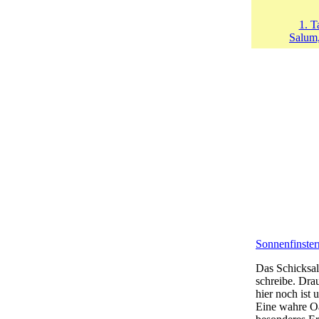
1. T
Salum,
Sonnenfinster
Das Schicksal 
schreibe. Dra
hier noch ist
Eine wahre Oa