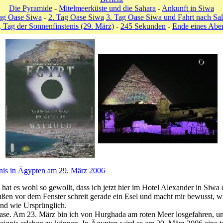
Die Pyramide
-
Mitelmeerküste und die Sahara
-
Ankunft in Siwa
ag Oase Siwa
-
2. Tag Oase Siwa
3. Tag Oase Siwa und Fahrt nach Sa
 Tag der Sonnenfinstenis (29. März)
-
245 Sekunden
-
Ende eines Abe
nis in Ägypten am 29. März 2006
hat es wohl so gewollt, dass ich jetzt hier im Hotel Alexander in Siwa 
ußen vor dem Fenster schreit gerade ein Esel und macht mir bewusst, wi
 und wie Ursprünglich.
se. Am 23. März bin ich von Hurghada am roten Meer losgefahren, u