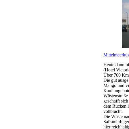
Mittelmeerküs
Heute dann b
(Hotel Victo
Über 700 Km a
Die gut ausge
Mango und vi
Kauf angebote
Wüstenstraße 
geschafft sich
dem Rücken li
vollbracht.
Die Wüste nac
Safranfarbige
hier reichhal