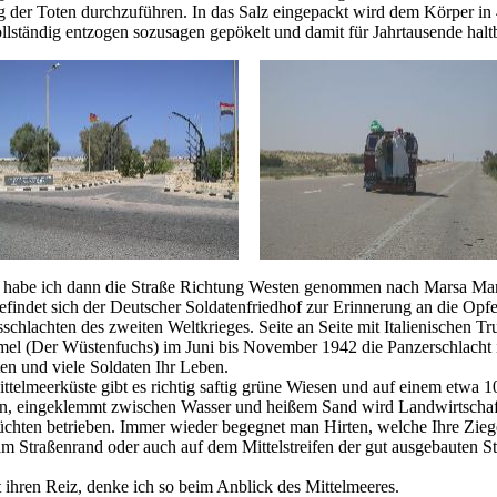
 der Toten durchzuführen. In das Salz eingepackt wird dem Körper in
ollständig entzogen sozusagen gepökelt und damit für Jahrtausende halt
n habe ich dann die Straße Richtung Westen genommen nach Marsa Mar
efindet sich der Deutscher Soldatenfriedhof zur Erinnerung an die Opfe
schlachten des zweiten Weltkrieges. Seite an Seite mit Italienischen Tr
l (Der Wüstenfuchs) im Juni bis November 1942 die Panzerschlacht 
ten und viele Soldaten Ihr Leben.
ittelmeerküste gibt es richtig saftig grüne Wiesen und auf einem etwa 
fen, eingeklemmt zwischen Wasser und heißem Sand wird Landwirtschaf
üchten betrieben. Immer wieder begegnet man Hirten, welche Ihre Zieg
m Straßenrand oder auch auf dem Mittelstreifen der gut ausgebauten S
t ihren Reiz, denke ich so beim Anblick des Mittelmeeres.