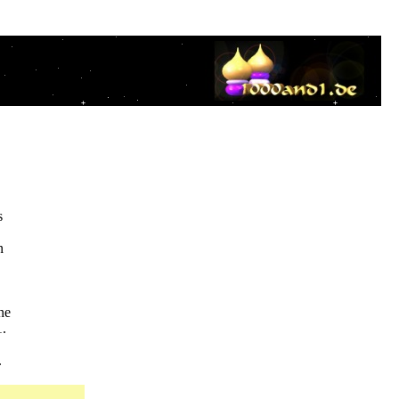
s
n
ne
.
.