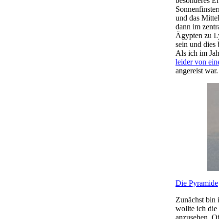
besonderes Er
Sonnenfinster
und das Mitte
dann im zentr
Ägypten zu Ly
sein und dies
Als ich im Ja
leider von ei
angereist war
Die Pyramide
Zunächst bin 
wollte ich di
anzusehen. Of