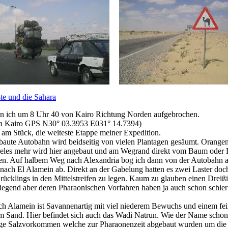
te und die Sahara
in ich um 8 Uhr 40 von Kairo Richtung Norden aufgebrochen.
ria Kairo GPS N30° 03.3953 E031° 14.7394)
m Stück, die weiteste Etappe meiner Expedition.
baute Autobahn wird beidseitig von vielen Plantagen gesäumt. Orange
eles mehr wird hier angebaut und am Wegrand direkt vom Baum oder
n. Auf halbem Weg nach Alexandria bog ich dann von der Autobahn a
nach El Alamein ab. Direkt an der Gabelung hatten es zwei Laster doc
 rücklings in den Mittelstreifen zu legen. Kaum zu glauben einen Dreiß
egend aber deren Pharaonischen Vorfahren haben ja auch schon schie
h Alamein ist Savannenartig mit viel niederem Bewuchs und einem fe
m Sand. Hier befindet sich auch das Wadi Natrun. Wie der Name schon v
tige Salzvorkommen welche zur Pharaonenzeit abgebaut wurden um die