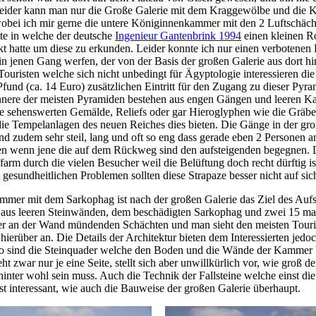
ider kann man nur die Große Galerie mit dem Kraggewölbe und die
wobei ich mir gerne die untere Königinnenkammer mit den 2 Luftschäc
te in welche der deutsche
Ingenieur Gantenbrink 1994
einen kleinen R
kt hatte um diese zu erkunden. Leider konnte ich nur einen verbotenen 
 in jenen Gang werfen, der von der Basis der großen Galerie aus dort hin
Touristen welche sich nicht unbedingt für Ägyptologie interessieren di
fund (ca. 14 Euro) zusätzlichen Eintritt für den Zugang zu dieser Pyra
Innere der meisten Pyramiden bestehen aus engen Gängen und leeren 
ne sehenswerten Gemälde, Reliefs oder gar Hieroglyphen wie die Gräbe
ie Tempelanlagen des neuen Reiches dies bieten. Die Gänge in der gr
nd zudem sehr steil, lang und oft so eng dass gerade eben 2 Personen a
 wenn jene die auf dem Rückweg sind den aufsteigenden begegnen. Di
farm durch die vielen Besucher weil die Belüftung doch recht dürftig i
gesundheitlichen Problemen sollten diese Strapaze besser nicht auf si
mer mit dem Sarkophag ist nach der großen Galerie das Ziel des Aufst
 aus leeren Steinwänden, dem beschädigten Sarkophag und zwei 15 ma
r an der Wand mündenden Schächten und man sieht den meisten Touri
ierüber an. Die Details der Architektur bieten dem Interessierten jedo
So sind die Steinquader welche den Boden und die Wände der Kammer 
eht zwar nur je eine Seite, stellt sich aber unwillkürlich vor, wie groß de
hinter wohl sein muss. Auch die Technik der Fallsteine welche einst d
ist interessant, wie auch die Bauweise der großen Galerie überhaupt.