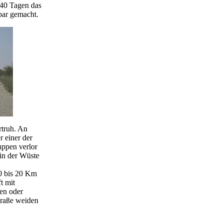
 40 Tagen das
bar gemacht.
truh. An
r einer der
uppen verlor
in der Wüste
10 bis 20 Km
t mit
en oder
traße weiden