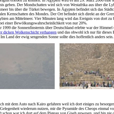
eignis erleben zu können. In Ägypten wird es am 29. März 2006 eine t
nis geben. Der Mondschatten wird sich von Westafrika aus über die Ly
lmeer bis über die Türkei bewegen. In Ägypten befindet sich das Städ
alen Kernschatten des Mondes. Der Ort befindet sich direkt an der Gre
bien am Mittelmeer. Vier Minuten lang wird das Ereignis von dort zu
 bei einer Bewölkungswahrscheinlichkeit von nur 20%.
hr 1999 die Sonnenfinsternis über Deutschland erlebte war der Himmel
ner dicken Wolkenschicht verhangen
und das obwohl ich nur für dieses E
. Im Land der ewig sengenden Sonne sollte dies hoffentlich anders sein.
ich mit dem Auto nach Kairo gefahren weil ich dort einiges zu besorge
e Gelegenheit wiederum nutzen, mir die Pyramide des Cheops einmal v
t schon war ich dort auf dem Plateau von Giseh gewesen, und bin nie 