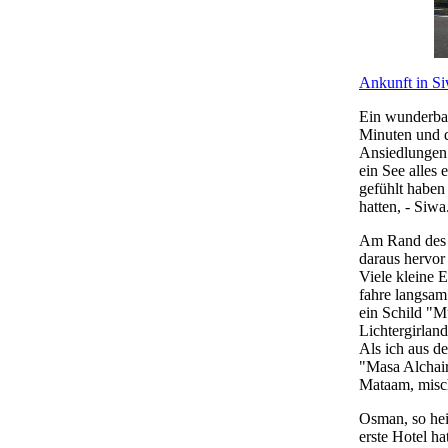
Ankunft in Si
Ein wunderbar
Minuten und d
Ansiedlungen 
ein See alles
gefühlt haben
hatten, - Siwa
Am Rand des 
daraus hervor
Viele kleine E
fahre langsam
ein Schild "M
Lichtergirland
Als ich aus d
"Masa Alchair
Mataam, misch
Osman, so hei
erste Hotel ha