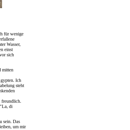
ch für wenige
rfallene
ter Wasser,
n einst
vor sich
 mitten
Ägypten. Ich
abelung steht
inkenden
freundlich.
"La, di
u sein. Das
bleiben, um mir