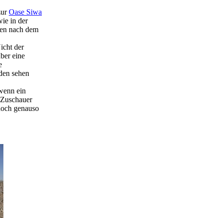
zur
Oase Siwa
ie in der
rren nach dem
icht der
ber eine
e
den sehen
 wenn ein
 Zuschauer
doch genauso