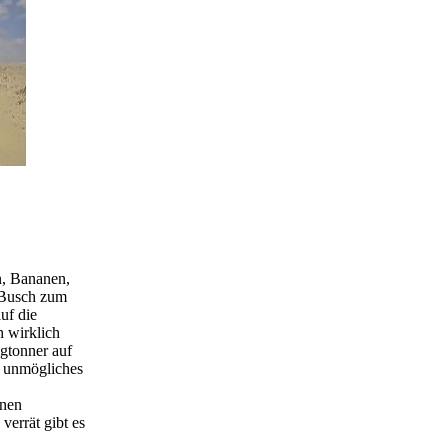
n, Bananen,
 Busch zum
uf die
h wirklich
igtonner auf
r unmögliches
inen
errät gibt es