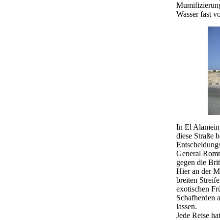
Mumifizierung
Wasser fast v
In El Alamei
diese Straße b
Entscheidungs
General Romme
gegen die Bri
Hier an der M
breiten Strei
exotischen Fr
Schafherden a
lassen.
Jede Reise ha