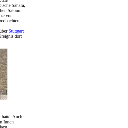
otale
bische Sahara,
tchen Saloum
nze von
 beobachten
 über
Stuttgart
reignis dort
n hatte. Auch
on Innen
dazu