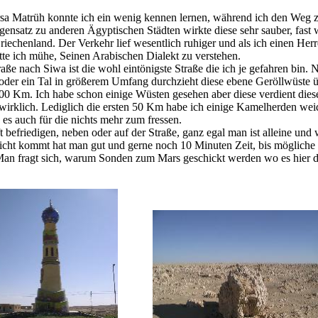
sa Matrüh konnte ich ein wenig kennen lernen, während ich den Weg 
gensatz zu anderen Ägyptischen Städten wirkte diese sehr sauber, fast w
riechenland. Der Verkehr lief wesentlich ruhiger und als ich einen He
tte ich mühe, Seinen Arabischen Dialekt zu verstehen.
ße nach Siwa ist die wohl eintönigste Straße die ich je gefahren bin. N
 oder ein Tal in größerem Umfang durchzieht diese ebene Geröllwüste ü
00 Km. Ich habe schon einige Wüsten gesehen aber diese verdient dies
irklich. Lediglich die ersten 50 Km habe ich einige Kamelherden wei
 es auch für die nichts mehr zum fressen.
 befriedigen, neben oder auf der Straße, ganz egal man ist alleine und
icht kommt hat man gut und gerne noch 10 Minuten Zeit, bis mögliche
Man fragt sich, warum Sonden zum Mars geschickt werden wo es hier 