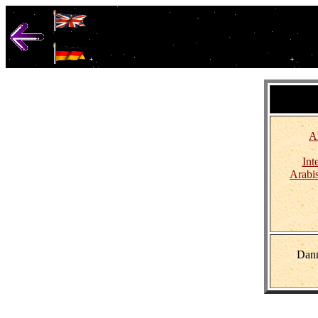
Links 
Äg
A
Int
Arabi
Dann