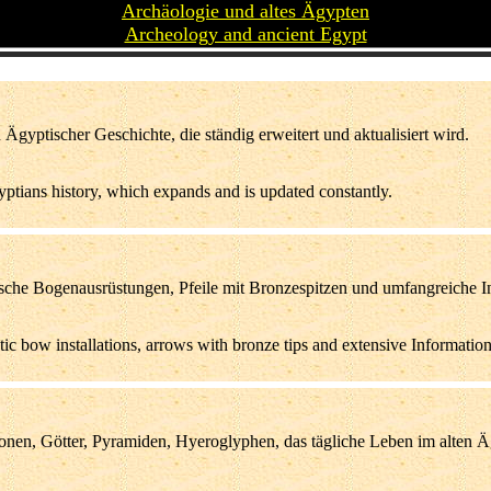
Archäologie und altes Ägypten
Archeology and ancient Egypt
yptischer Geschichte, die ständig erweitert und aktualisiert wird.
yptians history, which expands and is updated constantly.
ische Bogenausrüstungen, Pfeile mit Bronzespitzen und umfangreiche I
c bow installations, arrows with bronze tips and extensive Information 
nen, Götter, Pyramiden, Hyeroglyphen, das tägliche Leben im alten Ä