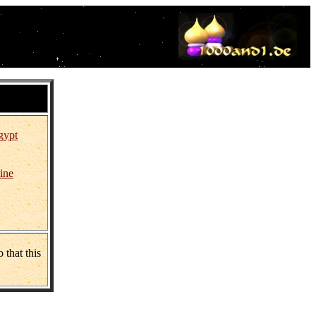
Oriental
eology.
gypt
ine
 that this