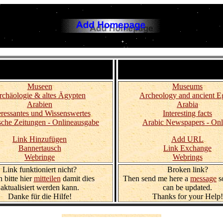
zum Thema Orientalische Kultur,
Links to sites with the Theme 
yptologie und Archäologie.
Culture, Egyptology and Arch
Museen
Museums
rchäologie & altes Ägypten
Archeology and ancient E
Arabien
Arabia
eressantes und Wissenswertes
Interesting facts
sche Zeitungen - Onlineausgabe
Arabic Newspapers - Onl
Link Hinzufügen
Add URL
Bannertausch
Link Exchange
Webringe
Webrings
Link funktioniert nicht?
Broken link?
 bitte hier
mitteilen
damit dies
Then send me here a
message
so
aktualisiert werden kann.
can be updated.
Danke für die Hilfe!
Thanks for your Help!