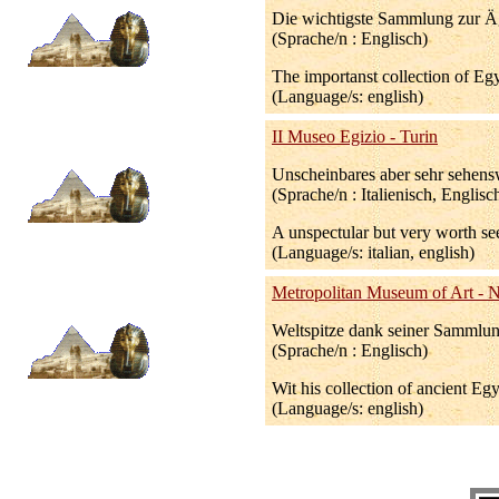
Die wichtigste Sammlung zur Ä
(Sprache/n : Englisch)
The importanst collection of E
(Language/s: english)
II Museo Egizio - Turin
Unscheinbares aber sehr sehen
(Sprache/n : Italienisch, Englisc
A unspectular but very worth se
(Language/s: italian, english)
Metropolitan Museum of Art - 
Weltspitze dank seiner Sammlun
(Sprache/n : Englisch)
Wit his collection of ancient Eg
(Language/s: english)