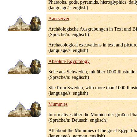
Pharaohs, gods, pyramids, hieroglyphics, dail
(language/s: english)
Aarcserver
Archäologische Ausgrabungen in Text und Bi
(Sprache/n: englisch)
Archaeological excavations in text and picture
(language/s: english)
Absolute Egyptology
Seite aus Schweden, mit über 1000 Illustrati
(Sprache/n: englisch)
Site from Sweden, with more than 1000 Illust
(language/s: english)
Mummies
Informatives über die Mumien der großen Pha
(Sprache/n: Deutsch, englisch)
All about the Mummies of the great Egypt Pha
(language/s: german, english)