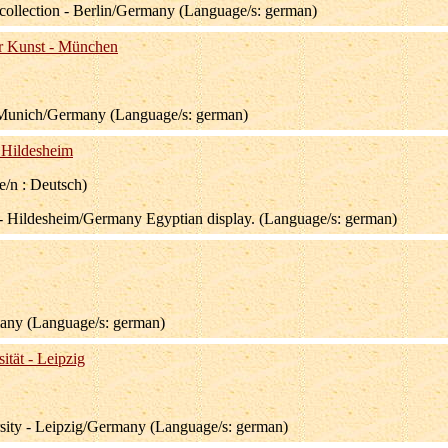
ollection - Berlin/Germany (Language/s: german)
r Kunst - München
- Munich/Germany (Language/s: german)
 Hildesheim
e/n : Deutsch)
 Hildesheim/Germany Egyptian display. (Language/s: german)
ny (Language/s: german)
tät - Leipzig
sity - Leipzig/Germany (Language/s: german)