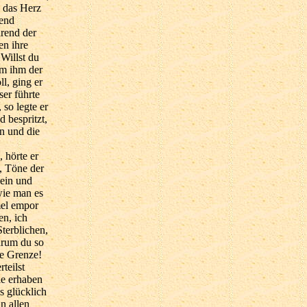
h das Herz
rend
rend der
en ihre
Willst du
em ihm der
l, ging er
er führte
so legte er
 bespritzt,
n und die
 hörte er
, Töne der
ein und
wie man es
mel empor
en, ich
terblichen,
arum du so
ne Grenze!
teilst
ie erhaben
s glücklich
n allen