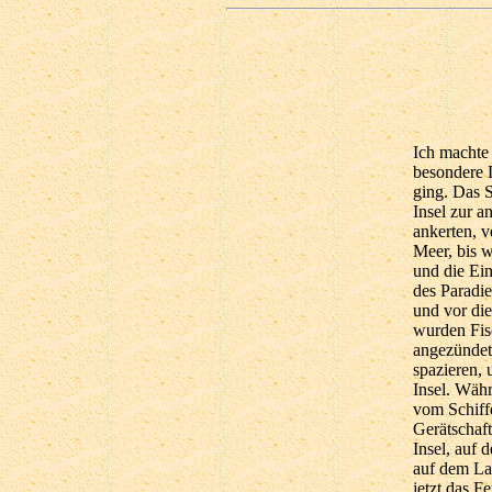
Ich machte mich also auf, erzählte Sindbad, und kaufte allerlei Waren ein. Da ich aber besondere Lust zu einer Seereise hatte, ließ ich alles auf ein Schiff laden, das nach Baßrah ging. Das Schiff war sehr groß und es waren viele Kaufleute darauf; wir reisten nun von einer Insel zur andern, von einem Meer ins andere, von einem Ufer ans andere. Überall, wo wir ankerten, verkauften oder vertauschten wir unsere Waren. So ging es lange gut fort auf dem Meer, bis wir an eine schöne Insel kamen mit Bäumen, auf welchen viele Vögel herumflogen und die Einheit Gottes verkündigten. Diese Insel war herrlich grün und schien ein Lustgarten des Paradieses zu sein. Der Kapitän des Schiffes rief seinen Leuten zu, die Segel einzuziehen und vor dieser Insel Anker zu werfen. Nun verließ alles das Schiff und lief auf die Insel; es wurden Fische bereitet, Herde aufgerichtet und Pfannen darüber gehängt und Feuer angezündet. Der eine wusch seine Kleider, der andere kochte, der dritte ging auf der Insel spazieren, um Gottes Schöpfung zu bewundern. Alle waren munter, aßen und tranken auf der Insel. Während wir so in der größten Freude waren, schrie auf einmal der Kapitän ganz laut vom Schiffe aus und zu: »Wehe, ihr Reisenden! kommt schnell auf das Schiff, laßt alle eure Gerätschaften im Stiche und rettet nur schnell euer Leben vor dem U