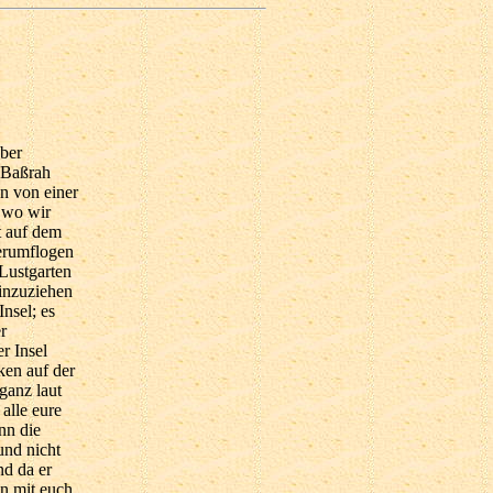
hnheit ans Meeresufer; da landete ein Schiff, sehr reich beladen. Ich blieb stehen, bis die ganze Ladung ausgeschifft war, um sie aufzunehmen. Da kam der Kapitän des Schiffes zu mir und sagte: »Herr! wir haben noch Waren auf dem Schiff, deren Eigentümer wir auf einer Insel verloren haben, wir wissen nicht, ob er noch am Leben, oder ob er umgekommen ist!« Ich fragte ihn