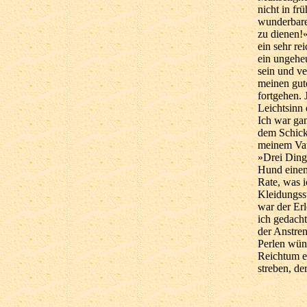
nicht in fr
wunderbare
zu dienen!«
ein sehr re
ein ungehe
sein und ve
meinen gut
fortgehen. 
Leichtsinn
Ich war gan
dem Schicks
meinem Vat
»Drei Dinge
Hund einem
Rate, was i
Kleidungss
war der Erl
ich gedach
der Anstre
Perlen wüns
Reichtum e
streben, de