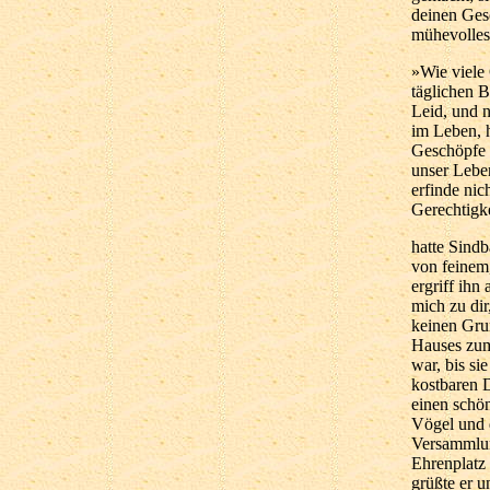
deinen Gesc
mühevolles,
»Wie viele
täglichen 
Leid, und n
im Leben, 
Geschöpfe a
unser Leben
erfinde nic
Gerechtigke
hatte Sindb
von feinem
ergriff ihn
mich zu dir
keinen Grun
Hauses zum
war, bis si
kostbaren D
einen schö
Vögel und 
Versammlun
Ehrenplatz 
grüßte er 