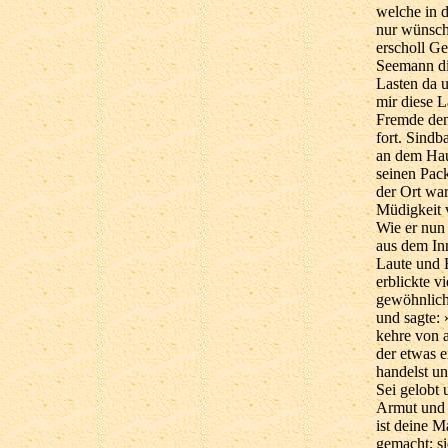
welche in d
nur wünsch
erscholl G
Seemann die
Lasten da u
mir diese L
Fremde den 
fort. Sindb
an dem Haus
seinen Pack
der Ort wa
Müdigkeit 
Wie er nun 
aus dem In
Laute und 
erblickte v
gewöhnlich
und sagte: 
kehre von a
der etwas 
handelst u
Sei gelobt 
Armut und 
ist deine M
gemacht; si