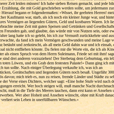
üherer Zeit leiden müssen! Ich habe sieben Reisen gemacht, und jede bil
 Erzählung, die mit Gold geschrieben werden sollte, um jedermann zu
 Hierauf begann er folgendermaßen: »Wisset, ihr geehrten Herren! mein
icher Kaufmann war, starb, als ich noch ein kleiner Junge war, und hinte
ures Vermögen an liegenden Gütern, Geld und kostbaren Waren. Ich li
rbrachte meine Zeit mit guten Speisen und Getränken und Gesellschafte
en Freunden gab, und glaubte, das würde mir von Nutzen sein, oder ew
Jahre lang hatte ich so gelebt, bis ich zur Vernunft zurückkehrte und a
 erwachte, da fand ich mein Vermögen geschwunden und meine Lage ve
z betäubt und zerknirscht, als all mein Geld dahin war und ich einsah, 
al nicht entfliehen könnte. Da fielen mir die Worte ein, die ich als Kin
er als einen Spruch von dem Herrn Suleimann, Friede sei mit ihm! sage
 sind drei anderen vorzuziehen! Der Sterbetag dem Geburtstag, ein le
 toten Löwen, und ein Grab dem festesten Palaste!« Dann ging ich mit
ch tun sollte. Nach einiger Überlegung verkaufte ich, was ich an
tücken, Gerätschaften und liegenden Gütern noch besaß. Ungefähr 30
ös davon; mich trieb es, nun zu reisen, fremde Länder und Städte zu se
te der Verse eines Dichters, welcher sagt: »Eine hohe Stufe wird nach
ngungen erreicht. Wer hoch steigen will, muß manche Nacht durchmac
cht, muß in die Tiefe des Meeres tauchen, dann erst kann er Ansehen 
rwerben. Wer aber Hoheit und Ansehen wünscht, ohne mit Kraft dana
r verliert sein Leben in unerfüllbaren Wünschen.«