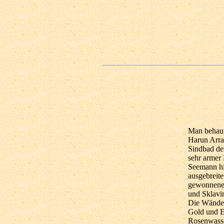
Man behaupt
Harun Arras
Sindbad de
sehr armer 
Seemann hi
ausgebreite
gewonnene 
und Sklavi
Die Wände 
Gold und E
Rosenwasse