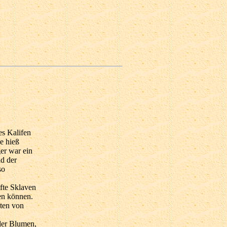
es Kalifen
e hieß
er war ein
ad der
so
fte Sklaven
en können.
zten von
der Blumen,