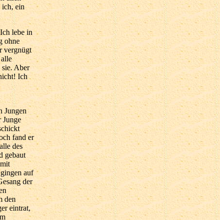
ich, ein
ch lebe in
ig ohne
er vergnügt
alle
 sie. Aber
icht! Ich
en Jungen
r Junge
schickt
doch fand er
alle des
d gebaut
 mit
 gingen auf
 Gesang der
en
m den
r eintrat,
im