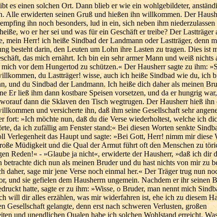
ibt es einen solchen Ort. Dann blieb er wie ein wohlgebildeter, anstän
en. Alle erwiderten seinen Gruß und hießen ihn willkommen. Der Haush
empfing ihn noch besonders, lud in ein, sich neben ihm niederzulassen 
 heiße, wo er her sei und was für ein Geschäft er treibe? Der Lastträger
e, mein Herr! ich heiße Sindbad der Landmann oder Lastträger, denn m
ng besteht darin, den Leuten um Lohn ihre Lasten zu tragen. Dies ist 
schäft, das mich ernährt. Ich bin ein sehr armer Mann und weiß nichts 
m mich vor dem Hungertod zu schützen.« Der Hausherr sagte zu ihm: »S
illkommen, du Lastträger! wisse, auch ich heiße Sindbad wie du, ich 
n, und du Sindbad der Landmann. Ich heiße dich daher als meinen Br
 Er ließ ihm dann kostbare Speisen vorsetzen, und da er hungrig war, 
r, worauf dann die Sklaven den Tisch wegtrugen. Der Hausherr hieß ihn
illkommen und versicherte ihn, daß ihm seine Gesellschaft sehr angen
r fort: »Ich möchte nun, daß du die Verse wiederholtest, welche ich di
rte, da ich zufällig am Fenster stand:« Bei diesen Worten senkte Sindba
ll Verlegenheit das Haupt und sagte: »Bei Gott, Herr! nimm mir diese 
große Müdigkeit und die Qual der Armut führt oft den Menschen zu töri
en Reden!« - »Glaube ja nicht«, erwiderte der Hausherr, »daß ich dir
h betrachte dich nun als meinen Bruder und du hast nichts von mir zu b
ich daher, sage mir jene Verse noch einmal her.« Der Träger trug nun no
or, und sie gefielen dem Hausherrn ungemein. Nachdem er ihr seinen B
druckt hatte, sagte er zu ihm: »Wisse, o Bruder, man nennt mich Sind
h will dir alles erzählen, was mir widerfahren ist, ehe ich zu diesem 
en Gesellschaft gelangte, denn erst nach schweren Verlusten, großen
iten und unendlichen Qualen habe ich solchen Wohlstand erreicht. Was