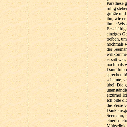
Paradiese g
ruhig steh
grüßte und 
ihn, wie er
ihm: »Wiss
Beschäftigu
einziges Ge
treiben, u
nochmals w
der Seeman
willkommene
er satt wa
nochmals w
Dann fuhr e
sprechen hö
schämte, vo
übel! Die 
unanständig
erzürne! Ic
Ich bitte d
die Verse v
Dank ausge
Seemann, ic
einer solch
Mühseligke