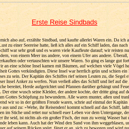
Erste Reise Sindbads
ntergange, denn die Insel, auf der ihr seid, ist nichts als ein großer Fisch, der nun zu wenig Wasser hat und nicht auf dem Lande leben kann. Auch hat der Wind den Sand von ihm weggeblasen, und da er jetzt das Feuer auf seinem Rücken spürt, fängt er an, sich zu bewegen und wird nun mit euch ins Meer tauchen; kommt daher schnell aufs Schiff und rettet euer Leben.« Aber noch ehe der Kapitän ausgeredet hatte, fing die Insel an sich zu bewegen und mitten ins stürmende Meer unterzutauchen, so daß alle, die darauf waren, untergingen. Auch ich sank in die schäumenden Wellen, aber Gott half mir durch ein großes Brett, auf dem die Reisenden gewaschen hatten. Mit leichtem Herzen bestieg ich es, und der Wind spielte mit mir mitten im Meere. Der Kapitän, der die Leute, die auf der Insel waren, untergehen sah, spannte die Segel auf und fuhr mit der Mannschaft, die bei ihm auf dem Schiffe geblieben, davon. Ich sah das Schiff von ferne, konnte es aber nicht mehr einholen. Der Tag war schon vorüber, die Nacht brach herein mit ihrer Dunkelheit, und das Schiff entschwand nun ganz meinen Blicken. So blieb ich auf dem Brett die ganze Nacht hindurch. Am anderen Morgen warf mich eine große Woge glücklicherweise auf eine Insel. Die Ufer aber waren so abschüssig, daß man nirgends hinaufsteigen konnte, und ich wäre angesichts derselben untergegangen, wenn nicht einer der Bäume, welche längs der Küste standen, seine Äste so weit erstreckt hätte, daß ich sie ergreifen konnte. Ich hing mich mit aller Kraft und Anstrengung daran fest, kletterte auf den Baum hinauf und von da herunter auf die Insel. Als ich meine Füße betrachtete, sah ich, daß die Fische das Innere meiner Zehen abgefressen hatten, ohne daß ich es vor vieler Anstrengung bemerkt hatte. Ich warf mich nun auf den Boden nieder, denn ich war von meinen vielen Leiden bewußtlos wie ein Toter. So blieb ich vom ersten Nachmittag bis zum folgenden Morgen liegen, und erwachte erst, als die Sonne sich schon über die Erde verbreitet und die Insel beschienen hatte. Ich richtete mich auf und versuchte zu gehen, was mir aber bei dem Zustande meiner Füße, die in der Nacht noch angeschwollen waren, sehr schwer wurde; dessen ungeachtet schleppte ich mich weiter, blieb dann wieder stehen und dachte über meine Lage nach, dann machte ich einige Schritte auf den Fersen, aß von Früchten dieser Insel und trank aus den Bächen. Mitten in der Insel fand ich eine frische süße Wasserquelle, und blieb hier einen Tag und eine Nacht, und der Schlaf und die Ruhe, die ich hier fand, gaben mir meine Kräfte wieder und ich konnte mich leichter bewegen; ich ging unter den Bäumen spazieren und schnitt mir einen Stock, um mich darauf zu stützen. Auf einmal leuchtete etwas von der Seite des Meeres her wie ein hoher Hügel; ich ging darauf los, mich immer an den Ästen festhaltend, und erblickte ein Pferd, weiches an einen Baum gebunden war. Als es mich sah, wieherte und tobte es so heftig, daß ich erschrak. Dann rief auf einmal eine männliche Stimme und sagte: »Wie kommst du hierher, und woher kommst du? aus welchem Lande bist du?« Ich sagte: »Wisse, Fragender! ich bin ein fremder Mann, der auf einem Schiffe Schiffbruch erlitt und sich auf diese Insel rettete; nun weiß ich nicht, wohin ich mich wenden soll.« Als der Fremde, ein kräftiger, starker Mann, mich angehört hatte, kam er zum Vorschein, ergriff meine Hand und stieg mit mir in eine Höhle hinab, in welcher sich ein schönes, großes Zimmer befand, das mit Teppichen bedeckt war. Er ließ mich an der obern Seite dieses Zimmers niedersetzen und brachte mir einige Speisen, von denen ich aß, bis ich ganz satt war. Mein Geist erholte sich und mein Schrecken ließ nach, Als er sah, daß ich meinen Hunger gestillt und ausgeruht hatte, erkundigte er sich nach meinem Zustand und nach meinen Abenteuern. Ich erzählte ihm meine ganze Geschichte von der frühesten Zeit bis jetzt. Er hörte mit vielem Erstaunen zu, und ich sagte zu ihm: »Nimm mir nicht übel, mein Herr, da ich dir nun alles, was mich betrifft, erzählt habe, willst du mich wohl auch über deine Lage aufklären und mir sagen, wer du bist und warum du hier so abgeschlossen lebst?« Da antwortete er: »Wisse, ich bin der Oberstallmeister des Königs Mihrdjan, und habe die Aufsicht über seine Stallknechte und andere Diener; wir erziehen ihm echte Rassepferde. Zu dieser Zeit nämlich bringen wir eine Stute von echter Rasse hierher, binden sie an den Ort, den du gesehen hast, und verbergen uns dann in dieser Höhle. Sobald es nun still ist, kommt ein Meerhengst und bespringt die angebundene Stute, welche er dann mit sich ins Meer nehmen will, weil sie aber angebunden ist und ihm nicht folgen kann, zu zerreißen sucht; sobald er aber mit dem Maul nach ihr greift, um sie umzubringen, stürzen wir bewaffnet aus der Höhle hervor, so daß er sich fürchtet, entflieht und ins Meer zurückkehrt. Die Stute trägt dann von diesem Hengste, und die Jungen werden so gute Pferde, wie man sie nur bei den Sultanen der Inseln und des Meeres trifft. Wir warten eben, daß der Hengst komme, und sind wir mit unserer Arbeit fertig, so gehen wir nach Haus und nehmen dich mit. Es ist ein Glück für dich, daß du uns hier getroffen hast; sonst hättest du niemand gefunden, der dir einen Weg gezeigt hätte, und du wärest nie mehr in ein bewohntes Land gekommen, denn du bist weit davon entfernt. Du wärest hier in Trauer gestorben, und niemand hätte etwas von deinem Tode gewußt.« Während wir so sprachen, stieg ein Pferd aus den Meereswogen hervor wie ein reißender Löwe; es war höher und breiter als gewöhnliche Pferde und hatte stärkere Füße. Es ging auf die Stute los, belegte sie und wollte sie mitnehmen, da schrie es aber der Mann mit seinem Gefolge an, und sie stürzten mit Lanzen aus der Höhle hervor, so daß es entfloh und wie ein wütendes Kamel ins Meer zurückkehrte. Der Mann band darauf die Stute los und ließ sie eine Weile auf der Insel springen. Es kamen dann noch viele andere dazu, die auch mit Stuten auf der anderen Seite der Insel waren. Als nun alle versammelt waren, nahmen sie die Polster aus der Höhle und ließen, was noch von Lebensmitteln übrig war, zurück. Wir gingen dann immer fort, bis wir zur Stadt des Königs Mihrdjan kamen, der sich sehr freute, als er die Pferde ankommen sah. Man erzählte ihm mein Abenteuer und stellte mich ihm vor; er hieß mich willkommen, erkundigte sich nach meinem Wohle und ich erzählte ihm alles, was mich betraf. Der König war sehr erstaunt und sprach: »Bei Gott, du betrittst nun ein neues Leben; gelobt sei Gott, der dich gerettet hat!« Er schenkte mir Kleider, zog mich in seine Nähe und seine Großmut ging so weit, daß er mich zum Aufseher über die Küsten des Meeres machte. Lange genoß ich seine Freigebigkeit, wofür ich ihm seine Geschäfte besorgte, bei denen ich auch meinen eigenen Vorteil fand. Sooft Kaufleute oder andere Reisende uns besuchten, erkundigte ich mich nach Bagdad, denn ich hoffte immer, jemand zu finden, der dahin reisen würde; aber niemand war je dort gewesen, niemand wußte was von Bagdad. Mir ward nun bald unheimlich in der Fremde, nach einer so langen Entfernung vom Vaterlande und von meinen Leuten. Einst kam ich zum König und grüßte ihn, da fand ich indische Kaufleute bei ihm; wir grüßten uns gegenseitig, sie fragten mich nach meinem Lande und erzählten mir dafür von Indien und wie seine Einwohner in verschiedene Stämme eingeteilt wären. Unter diesen seien die Schakirijeh die vornehmsten, weil sie nie ein Unrecht begehen, noch jemand beneiden; denn das Völkchen der Brahmanen, das nie Wein trinkt, aber doch immer munter und heiter in Scherz und Freude lebt. In ihrem Lande gibt es Pferde, Kamele und Rindvieh. Sie sagten mir auch, daß die Indier sich in zweiundvierzig Sekten teilen. In dem Lande des Königs Mihrdjan sah ich eine Insel, Kasel genannt, in der man Tag und Nacht Tamburin und andere Instrumente spielen hört; die Seeleute sagten mir, die Einwohner seien recht wackere und verständige Leute. Auch sah ich in jenem Meere zwei Fische, einen zweihundert Ellen lang, und einen andern, hundert Ellen lang, deren Kopf dem einer Nachteule glich. Überhaupt begegnete mir auf dieser Reise so viel Wunderbares, daß ich gar nicht alles beschreiben kann. Nachdem ich einige Zeit in diesem Königreiche zugebracht hatte, ging ich einst nach meiner Gewo