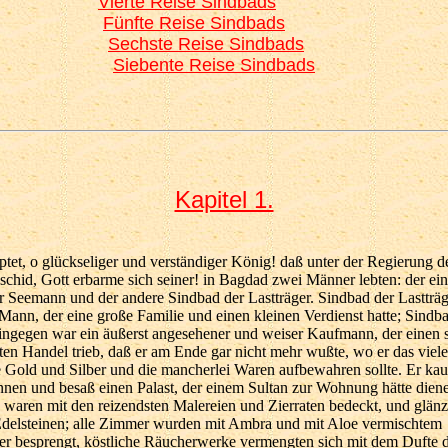
Vierte Reise Sindbads
Fünfte Reise Sindbads
Sechste Reise Sindbads
Siebente Reise Sindbads
Kapitel 1.
et, o glückseliger und verständiger König! daß unter der Regierung d
chid, Gott erbarme sich seiner! in Bagdad zwei Männer lebten: der ein
r Seemann und der andere Sindbad der Lastträger. Sindbad der Lastträg
Mann, der eine große Familie und einen kleinen Verdienst hatte; Sindb
ngegen war ein äußerst angesehener und weiser Kaufmann, der einen 
ten Handel trieb, daß er am Ende gar nicht mehr wußte, wo er das viele
Gold und Silber und die mancherlei Waren aufbewahren sollte. Er kau
nnen und besaß einen Palast, der einem Sultan zur Wohnung hätte dien
waren mit den reizendsten Malereien und Zierraten bedeckt, und glän
delsteinen; alle Zimmer wurden mit Ambra und mit Aloe vermischtem
r besprengt, köstliche Räucherwerke vermengten sich mit dem Dufte 