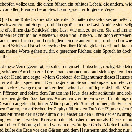
höpfen vollzogen, die einen führen ein ruhiges Leben, die andern, wie 
 von allen Freuden beraubtes. Dann sprach er folgende Verse:
 Qual ohne Ruhe! während andere den Schatten des Glückes genießen. I
Beschwerden und Sorgen, und übergroß ist meine Last. Andere sind sel
ie gibt ihnen das Schicksal eine Last, wie mir, zu tragen. Sie sind imm
haben Reichtum und Ansehen. Essen und Trinken. Und doch entstehen 
us einem Tropfen, und doch gleichen die anderen mir, und ich bin wie
 und Schicksal ist sehr verschieden, ihre Bürde gleicht der Uneinigen n
hts, meine Worte gehen zu dir, o gerechter Richter, dein Spruch ist doch
it!«
ad diese Verse geendigt, so sah er einen sehr hübschen, reichgekleidet
, schönem Ansehen zur Türe herauskommen und auf sich zugehen. De
 an der Hand und sagte: »Mein Gebieter, der Eigentümer dieses Hauses 
, er will dich sprechen.« Der Träger sträubte sich anfangs einzutreten, 
d, sich zu weigern, so hob er denn seine Last auf, legte sie in die Vorh
 Pförtner, und folgte dem Jungen ins Haus, das sehr geräumig und soli
e in einen großen Saal kamen. An seinen vier Seiten waren Erhöhungen
ivanen angebracht, in der Mitte sprang ein Springbrunnen, die Fenster
nen Garten, ein erfrischender Zephyr führte den Duft der Blumen, den
das Murmeln der Bäche durch die Fenster zu den Ohren der ehrwürdig
g, welche in weitem Kreise um den Hausherrn herumsaß. Dieser nah
auf einer Erhöhung ein und war ein ehrwürdiger Greis. Als der Lastträge
und küßte die Erde vor den Gästen und dem Hausherrn und dachte: nur 