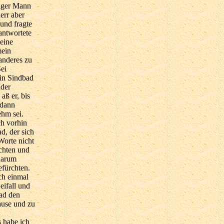
diger Mann
err aber
und fragte
 antwortete
eine
mein
anderes zu
ei
bin Sindbad
uder
aß er, bis
 dann
ehm sei.
ch vorhin
d, der sich
Worte nicht
chten und
 darum
efürchten.
ch einmal
eifall und
bad den
Hause und zu
 habe ich