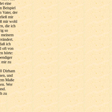
det eine
m Beispiel
 Vater, der
rließ mir
eß mir wohl
n, die ich
ig so
us meinem
rändert.
daß ich
d oft von
n hörte:
bendiger
 mir zu
00 Dirham
hen, und
 dem Maße
hen. Wer
und.
ch zu