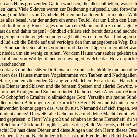
en ans Haus grenzenden Gärten wuchsen, die alles enthielten, was sic
en kann. Viele Sklaven waren zur Bedienung aufgestellt, und fortwäh
esang und Musik von Cymbeln, Harfen und anderen Instrumenten. Wäh
s alles besaß, war der andere ein armer Teufel, der um Lohn den Leut
nd dorthin trug. Eines Tages nun kam ein Mann auf ihn zu und sagte: »
ast da und dahin tragen?« Sindbad erklärte sich bereit dazu und nachd
geringen Lohn gegeben und gesagt hatte, wo er den Pack hintragen sol
ad lud sich die Bürde auf und verfolgte den ihm angegebenen Weg. Dies
 Sindbad des Seefahrers vorüber, und da der Träger sehr ermüdet war, 
 nieder, um ein wenig zu ruhen. Vor dem Hause war sauber gekehrt und
r kühl und von Wohlgerüchen geschwängert, welche das Herz erquicke
verscheuchen.
so dasaß und den süßen Duft einatmete und sich abkühlte und ausruhte,
neren des Hauses muntere Vogelstimmen von Tauben und Nachtigallen
Harfe, und entzückenden Gesang von Mädchen. Er sah in das Haus hin
iele Diener und Sklaven und die feinsten Speisen und allerlei Gewürz, 
 nur bei Königen und Sultanen findet. Da hob er sein Auge zum Him
»O Schöpfer! o Erhalter! o allmächtiger Gott! Verzeihe mir meine Sünd
llen meinen Beirrungen zu dir zurück! O Herr! Niemand ist unter den S
einwenden könnte gegen das, was du tust. Niemand darf sich fragen, w
nd nicht anders! Du weißt alle Geheimnisse und deine Macht kennt kei
und gepriesen, o Herr! Wie groß und erhaben ist deine Herrschaft, du ver
Reichtum. Glück und Unglück, wie es dir gefällt! Wie groß, o Herr! w
acht! Du hast diese Diener und diese Jungen und den Herrn dieses Orte
e leben Tag und Nacht in jeglicher Lust und Freude, dein Befehl wird a