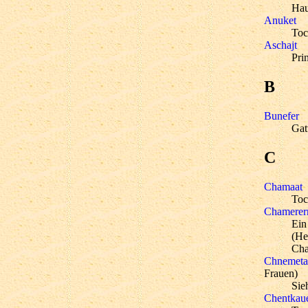
Hau
Anuket
Toc
Aschajt
Pri
B
Bunefer
Gat
C
Chamaat
Toc
Chamerer
Ein
(He
Cha
Chnemeta
Frauen)
Sie
Chentkau