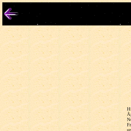
Hi
Ä
No
Fr
un