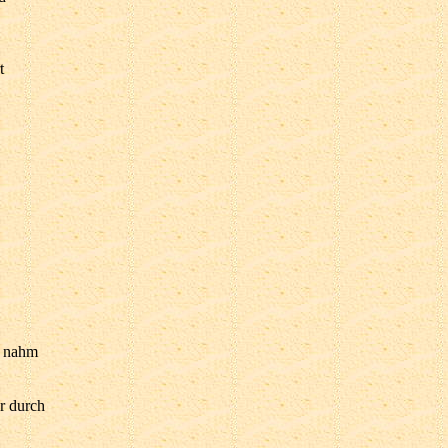
t
e nahm
r durch