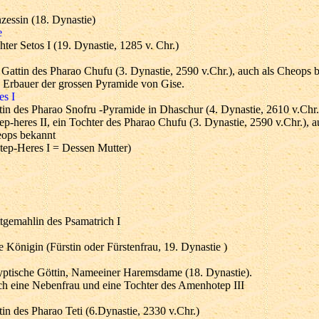
nzessin (18. Dynastie)
e
hter Setos I (19. Dynastie, 1285 v. Chr.)
 Gattin des Pharao Chufu (3. Dynastie, 2590 v.Chr.), auch als Cheops 
 Erbauer der grossen Pyramide von Gise.
es I
tin des Pharao Snofru -Pyramide in Dhaschur (4. Dynastie, 2610 v.Chr.
ep-heres II, ein Tochter des Pharao Chufu (3. Dynastie, 2590 v.Chr.), a
ops bekannt
tep-Heres I = Dessen Mutter)
tgemahlin des Psamatrich I
e Königin (Fürstin oder Fürstenfrau, 19. Dynastie )
ptische Göttin, Nameeiner Haremsdame (18. Dynastie).
h eine Nebenfrau und eine Tochter des Amenhotep III
tin des Pharao Teti (6.Dynastie, 2330 v.Chr.)