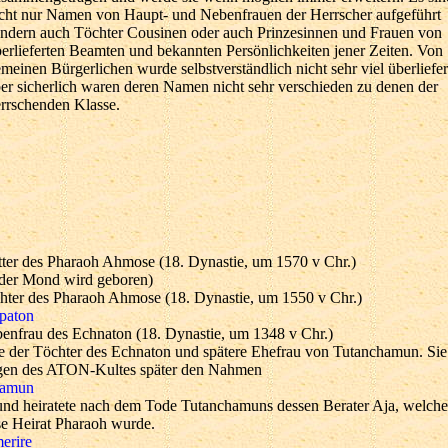
cht nur Namen von Haupt- und Nebenfrauen der Herrscher aufgeführt
ndern auch Töchter Cousinen oder auch Prinzesinnen und Frauen von
erlieferten Beamten und bekannten Persönlichkeiten jener Zeiten. Von
meinen Bürgerlichen wurde selbstverständlich nicht sehr viel überliefer
er sicherlich waren deren Namen nicht sehr verschieden zu denen der
rrschenden Klasse.
ter des Pharaoh Ahmose (18. Dynastie, um 1570 v Chr.)
der Mond wird geboren)
hter des Pharaoh Ahmose (18. Dynastie, um 1550 v Chr.)
paton
enfrau des Echnaton (18. Dynastie, um 1348 v Chr.)
e der Töchter des Echnaton und spätere Ehefrau von Tutanchamun. Si
en des ATON-Kultes später den Nahmen
namun
und heiratete nach dem Tode Tutanchamuns dessen Berater Aja, welche
se Heirat Pharaoh wurde.
erire