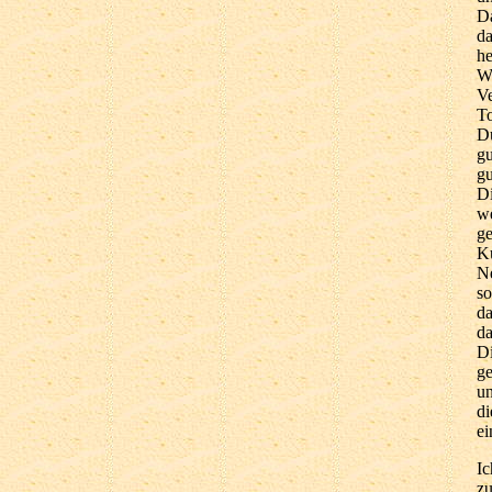
Da
da
he
Wo
Ve
To
Du
gu
gu
Di
we
ge
Ku
Ne
so
da
da
Di
ge
un
di
ei
Ic
zu