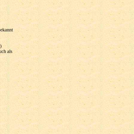
bekannt
)
uch als