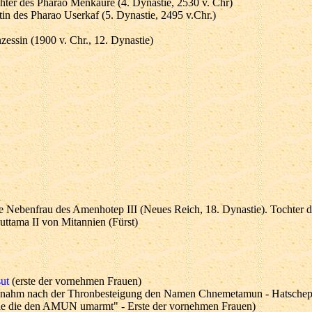
hter des Pharao Menkaure (4. Dynastie, 2530 v. Chr)
tin des Pharao Userkaf (5. Dynastie, 2495 v.Chr.)
nzessin (1900 v. Chr., 12. Dynastie)
a
e Nebenfrau des Amenhotep III (Neues Reich, 18. Dynastie). Tochter 
uttama II von Mitannien (Fürst)
ut
(erste der vornehmen Frauen)
 nahm nach der Thronbesteigung den Namen Chnemetamun - Hatschep
ie die den AMUN umarmt" - Erste der vornehmen Frauen)