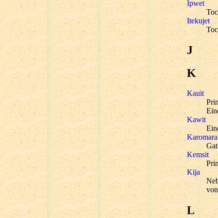
Ipwet
Toc
Itekujet
Toc
J
K
Kauit
Pri
Ein
Kawit
Ein
Karomara
Gat
Kemsit
Pri
Kija
Neb
von
L