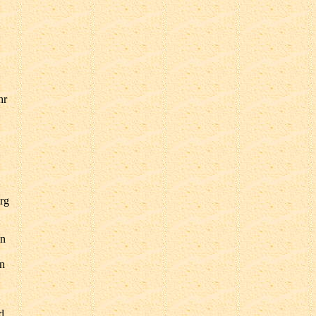
hr
rg
en
en
d