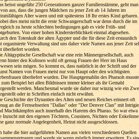
s heisst ungefähr 250 Generationen ganzer Familienstämme, geht man
von aus, dass die jungen Mädchen zu jener Zeit ab 14 Jahren im
iratsfähigen Alter waren und mit spätestens 18 Ihr erstes Kind gebaren.
bei dies meist nicht die erste Schwangerschaft war denn durch die im
rgleich zu heute schlechten bedingungen gab es viele Früh- und
tgeburten. Von einer hohen Kindersterblichkeit einmal abgesehen.
rch den Totenkult der alten Ägypter und die für diese Zeit erstaunlich
t organisierte Verwaltung sind uns daher viele Namen aus jener Zeit se
t überliefert worden.
e Altägyptische Gesellschaft war eine rein Männergesellschaft, auch
nn hinter den Kulissen wohl oft genug Frauen der Herr im Haus
wesen sein mögen. So kommt es, dass natürlich in der Schrift und der
nst Namen von Frauen meist nur von Haupt oder den wichtigsten
benfrauen überliefert wurden. Die Hauptgemahlin des Pharaoh musste
 zum Beispiel bei allen Bildnissen immer kleiner als ihr Gemahl
rgestellt werden. Manchesmal wurde sie daher nur winzig wie ein Zwe
rgestellt oder in Schriften einfach nicht erwähnt.
e Geschichte der Dynastien des Alten und neuen Reiches erinnert oft
nug an die Fernsehserien "Dallas" oder "Der Denver Clan" mit Intrigi
d Machtkämpfen auch innerhalb des Harems des Pharao. So war etwa
e Inzucht mit den eigenen Töchtern, Cousinen, Nichten oder Enkelinn
ne ganz normale Angelegenheit, Heirat nicht ausgeschlossen.
h habe die hier aufgeführten Namen aus vielen verschiedenen Quellen
sammengetragen und werde sie wenn möglich immer erweitern. Es sin