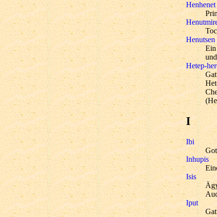
Henhenet
Pri
Henutmir
Toc
Henutsen
Ein
und
Hetep-her
Gat
Het
Che
(He
I
Ibi
Got
Inhupis
Ein
Isis
Ägy
Auc
Iput
Gat