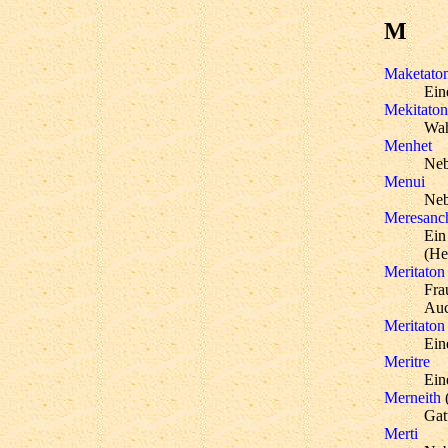
M
Maketato
Ein
Mekitaton 
Wah
Menhet
Neb
Menui
Neb
Meresanc
Ein
(He
Meritaton
Fra
Auc
Meritaton 
Ein
Meritre
Ein
Merneith
(
Gat
Merti