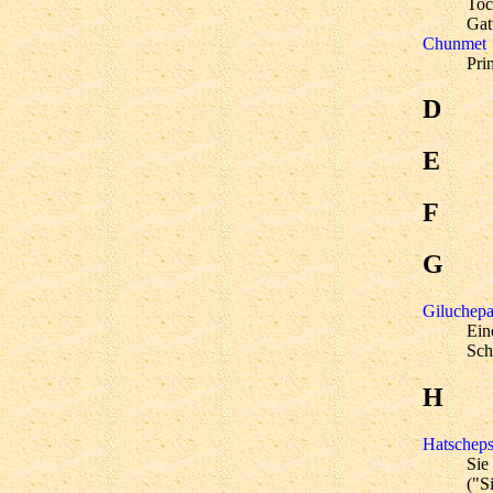
Toc
Gat
Chunmet
Pri
D
E
F
G
Giluchep
Ein
Sch
H
Hatscheps
Sie
("S