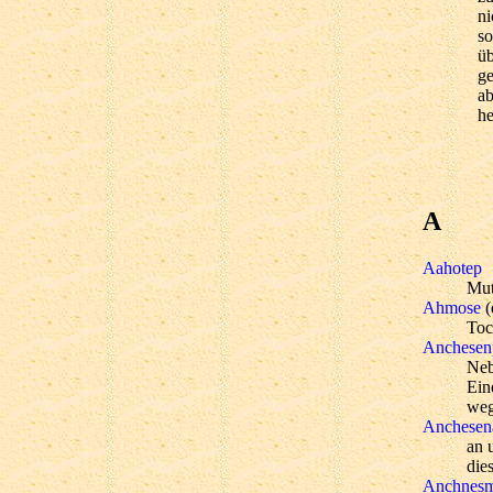
ni
so
üb
ge
ab
he
A
Aahotep
Mut
Ahmose
(
Toc
Anchesen
Neb
Ein
weg
Anchese
an 
die
Anchnesm