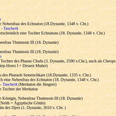
n
e Nebenfrau des Echnaton (18.Dynastie, 1348 v. Chr.)
- Tascherit
rscheinlich eine Tochter Echnatons (18. Dynastie, 1348 v. Chr.)
enfrau Thutmosis III (18. Dynastie)
enfrau Thutmosis III (18. Dynastie)
h
 Tochter des Pharao Chufu (3. Dynastie, 2590 v.Chr.), auch als Cheops
tep-Heres I = Dessen Mutter)
u des Pharaoh Semenchkare (18.Dynastie, 1335 v. Chr.)
h eine Nebenfrau des Echnaton (18. Dynastie, 1348 v. Chr.)
- Tascherit
(Meritaton die Jüngere)
e Tochter der Meritaton
e Königin, Nebenfrau Thutmosis III (18. Dynastie)
Neith = Ägyptische Göttin)
tin des Djers (1. Dynastie, 3010 v. Chr. )