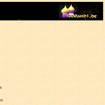
en
en